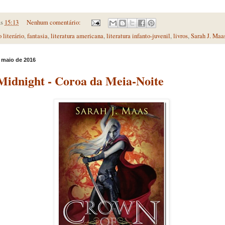
às
15:13
Nenhum comentário:
o literário
,
fantasia
,
literatura americana
,
literatura infanto-juvenil
,
livros
,
Sarah J. Maa
e maio de 2016
Midnight - Coroa da Meia-Noite