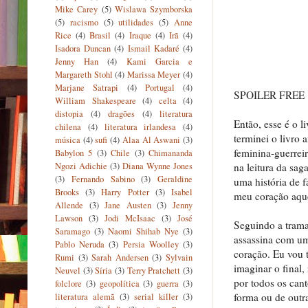
Mike Carey
(5)
Wislawa Szymborska
(5)
racismo
(5)
utilidades
(5)
Anne
Rice
(4)
Brasil
(4)
Iraque
(4)
Irã
(4)
Isadora Duncan
(4)
Ismail Kadaré
(4)
Jenny Han
(4)
Kami Garcia e
Margareth Stohl
(4)
Marissa Meyer
(4)
Marjane Satrapi
(4)
Portugal
(4)
SPOILER FREE
William Shakespeare
(4)
celta
(4)
distopia
(4)
dragões
(4)
literatura
Então, esse é o li
chilena
(4)
literatura irlandesa
(4)
terminei o livro
música
(4)
sufi
(4)
Alaa Al Aswani
(3)
feminina-guerrei
Babylon 5
(3)
Chile
(3)
Chimananda
Ngozi Adichie
(3)
Diana Wynne Jones
na leitura da sag
(3)
Fernando Sabino
(3)
Geraldine
uma história de 
Brooks
(3)
Harry Potter
(3)
Isabel
meu coração aqu
Allende
(3)
Jane Austen
(3)
Jenny
Lawson
(3)
Jodi McIsaac
(3)
José
Seguindo a trama
Saramago
(3)
Naomi Shihab Nye
(3)
assassina com um
Pablo Neruda
(3)
Persia Woolley
(3)
coração. Eu vou t
Rumi
(3)
Sarah Andersen
(3)
Sylvain
imaginar o final
Neuvel
(3)
Síria
(3)
Terry Pratchett
(3)
por todos os cant
folclore
(3)
geopolítica
(3)
guerra
(3)
forma ou de outra
literatura alemã
(3)
serial killer
(3)