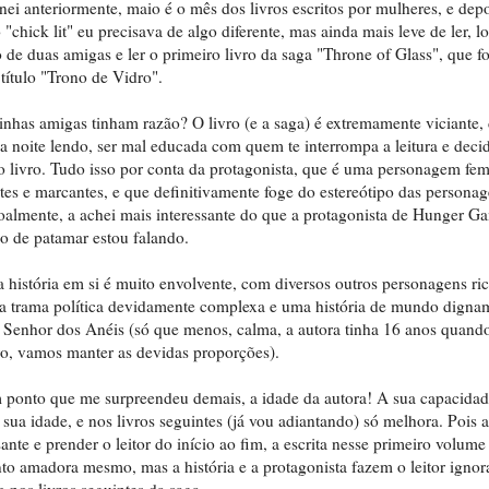
i anteriormente, maio é o mês dos livros escritos por mulheres, e depo
 "chick lit" eu precisava de algo diferente, mas ainda mais leve de ler, lo
 de duas amigas e ler o primeiro livro da saga "Throne of Glass", que f
título "Trono de Vidro".
inhas amigas tinham razão? O livro (e a saga) é extremamente viciante,
a noite lendo, ser mal educada com quem te interrompa a leitura e decid
 o livro. Tudo isso por conta da protagonista, que é uma personagem fem
tes e marcantes, e que definitivamente foge do estereótipo das persona
soalmente, a achei mais interessante do que a protagonista de Hunger G
po de patamar estou falando.
 história em si é muito envolvente, com diversos outros personagens ric
ma trama política devidamente complexa e uma história de mundo digna
lo Senhor dos Anéis (só que menos, calma, a autora tinha 16 anos quand
vro, vamos manter as devidas proporções).
um ponto que me surpreendeu demais, a idade da autora! A sua capacidade
sua idade, e nos livros seguintes (já vou adiantando) só melhora. Pois 
sante e prender o leitor do início ao fim, a escrita nesse primeiro volum
nto amadora mesmo, mas a história e a protagonista fazem o leitor ignor