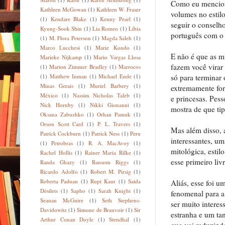
Como eu mencione
Kathleen McGowan
(1)
Kathleen W. Fraser
volumes no estilo
(1)
Kendare Blake
(1)
Kenny Pearl
(1)
seguir o conselho
Kyung-Sook Shin
(1)
Lia Romeo
(1)
Líbia
português com o 
(1)
M. Flora Peterson
(1)
Magda Saleh
(1)
Marco Lucchesi
(1)
Marie Kondo
(1)
E não é que as m
Marieke Nijkamp
(1)
Mario Vargas Llosa
fazem você virar 
(1)
Marion Zimmer Bradley
(1)
Marrocos
(1)
Matthew Inman
(1)
Michael Ende
(1)
só para terminar
Minas Gerais
(1)
Muriel Barbery
(1)
extremamente for
México
(1)
Nassim Nicholas Taleb
(1)
e princesas. Pes
Nick Hornby
(1)
Nikki Gionanni
(1)
mostra de que ti
Oksana Zabuzhko
(1)
Orhan Pamuk
(1)
Orson Scott Card
(1)
P. L. Travers
(1)
Mas além disso, a
Patrick Cockburn
(1)
Patrick Ness
(1)
Peru
interessantes, u
(1)
Petrobras
(1)
R. A. MacAvoy
(1)
mitológica, esti
Rachel Hollis
(1)
Rainer Maria Rilke
(1)
esse primeiro li
Randa Ghazy
(1)
Ransom Riggs
(1)
Ricardo Adolfo
(1)
Robert M. Pirsig
(1)
Roberta Paduan
(1)
Rupi Kaur
(1)
Saida
Aliás, esse foi 
Désilets
(1)
Sapho
(1)
Sarah Knight
(1)
fenomenal para a 
Seanan McGuire
(1)
Seth Stephens-
ser muito interes
Davidowitz
(1)
Simone de Brauvoir
(1)
Sir
estranha e um ta
Arthur Conan Doyle
(1)
Stendhal
(1)