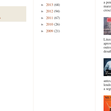
a pen
2013
(68)
►
marav
cresc
2012
(94)
►
2011
(67)
s
►
2010
(26)
►
2009
(21)
►
Liter
aprov
outro
desafi
antes
lendo
a segu