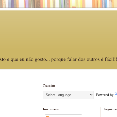
o e que eu não gosto... porque falar dos outros é fácil!
Translate
Powered by
Inscrever-se
Seguidor