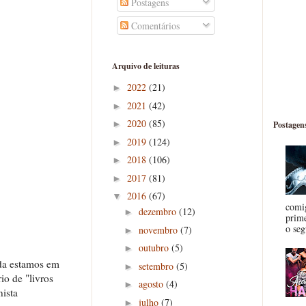
Postagens
Comentários
Arquivo de leituras
2022
(21)
►
2021
(42)
►
2020
(85)
►
Postagen
2019
(124)
►
2018
(106)
►
2017
(81)
►
2016
(67)
▼
comig
dezembro
(12)
►
prime
o seg
novembro
(7)
►
outubro
(5)
►
nda estamos em
setembro
(5)
►
io de "livros
agosto
(4)
►
nista
julho
(7)
►