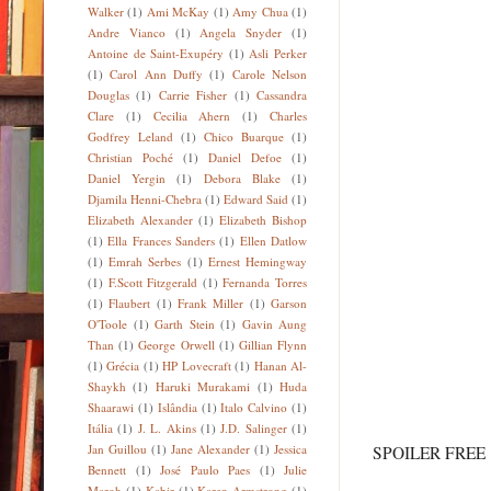
Walker
(1)
Ami McKay
(1)
Amy Chua
(1)
Andre Vianco
(1)
Angela Snyder
(1)
Antoine de Saint-Exupéry
(1)
Asli Perker
(1)
Carol Ann Duffy
(1)
Carole Nelson
Douglas
(1)
Carrie Fisher
(1)
Cassandra
Clare
(1)
Cecilia Ahern
(1)
Charles
Godfrey Leland
(1)
Chico Buarque
(1)
Christian Poché
(1)
Daniel Defoe
(1)
Daniel Yergin
(1)
Debora Blake
(1)
Djamila Henni-Chebra
(1)
Edward Said
(1)
Elizabeth Alexander
(1)
Elizabeth Bishop
(1)
Ella Frances Sanders
(1)
Ellen Datlow
(1)
Emrah Serbes
(1)
Ernest Hemingway
(1)
F.Scott Fitzgerald
(1)
Fernanda Torres
(1)
Flaubert
(1)
Frank Miller
(1)
Garson
O'Toole
(1)
Garth Stein
(1)
Gavin Aung
Than
(1)
George Orwell
(1)
Gillian Flynn
(1)
Grécia
(1)
HP Lovecraft
(1)
Hanan Al-
Shaykh
(1)
Haruki Murakami
(1)
Huda
Shaarawi
(1)
Islândia
(1)
Italo Calvino
(1)
Itália
(1)
J. L. Akins
(1)
J.D. Salinger
(1)
Jan Guillou
(1)
Jane Alexander
(1)
Jessica
SPOILER FREE
Bennett
(1)
José Paulo Paes
(1)
Julie
Maroh
(1)
Kabir
(1)
Karen Armstrong
(1)