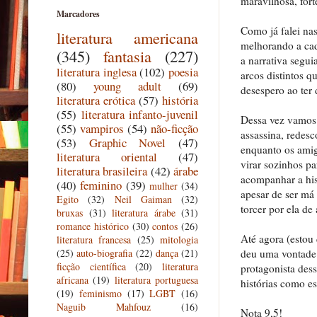
maravilhosa, fort
Marcadores
Como já falei nas
literatura americana
melhorando a cada
(345)
fantasia
(227)
a narrativa segui
literatura inglesa
(102)
poesia
arcos distintos q
(80)
young adult
(69)
desespero ao ter 
literatura erótica
(57)
história
(55)
literatura infanto-juvenil
Dessa vez vamos 
(55)
vampiros
(54)
não-ficção
assassina, redesc
(53)
Graphic Novel
(47)
enquanto os amig
literatura oriental
(47)
virar sozinhos p
literatura brasileira
(42)
árabe
acompanhar a his
(40)
feminino
(39)
mulher
(34)
apesar de ser má 
Egito
(32)
Neil Gaiman
(32)
torcer por ela de
bruxas
(31)
literatura árabe
(31)
romance histórico
(30)
contos
(26)
Até agora (estou 
literatura francesa
(25)
mitologia
deu uma vontade 
(25)
auto-biografia
(22)
dança
(21)
ficção científica
(20)
literatura
protagonista des
africana
(19)
literatura portuguesa
histórias como es
(19)
feminismo
(17)
LGBT
(16)
Naguib Mahfouz
(16)
Nota 9,5!