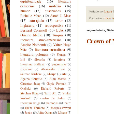
espiritualidade
(16)
literatura
canadense
(16)
mistério
(16)
humor
(15)
quadrinhos
(15)
Postado por
Laura
Richelle Mead
(12)
Sarah J. Maas
Marcadores:
desafi
(12)
auto-ajuda
(12)
terror
(12)
Inglaterra
(11)
retrospectiva
(11)
Bernard Cornwell
(10)
EUA
(10)
segunda-feira, 30 d
Oriente Médio
(10)
Turquia
(10)
Crown of 
literatura latino-americana
(10)
Amelie Nothomb
(9)
Valter Hugo
Mãe
(9)
literatura australiana
(9)
literatura polonesa
(9)
França
(8)
Islã
(8)
filosofia
(8)
futurista
(8)
literatura italiana
(8)
paganismo
(8)
suspense
(8)
Alessandra Torre
(7)
Salman Rushdie
(7)
Sharpe
(7)
arte
(7)
Agatha Christie
(6)
Alan Moore
(6)
Christian Jacq
(6)
Gayle Forman
(6)
Ondjaki
(6)
Richard Roberts
(6)
Stephen King
(6)
Tariq Ali
(6)
Vivian
Wolkoff
(6)
contos de fadas
(6)
literatura belga
(6)
memórias
(6)
teatro
(6)
Elena Ferrante
(5)
Jacques Prévert
(5)
Japão
(5)
Julia Quinn
(5)
Líbano
(5)