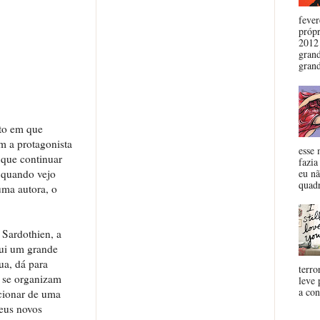
fever
própr
2012
grand
grand
nto em que
m a protagonista
esse 
 que continuar
fazia
eu nã
e quando vejo
quadr
uma autora, o
 Sardothien, a
sui um grande
nua, dá para
terro
s se organizam
leve 
a con
icionar de uma
seus novos