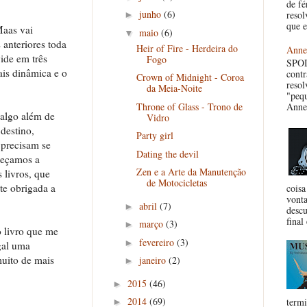
de fé
junho
(6)
resol
►
que e
Maas vai
maio
(6)
▼
 anteriores toda
Heir of Fire - Herdeira do
Anne
vide em três
Fogo
SPOI
ais dinâmica e o
contr
Crown of Midnight - Coroa
reso
da Meia-Noite
"pequ
Throne of Glass - Trono de
Anne
 algo além de
Vidro
 destino,
Party girl
 precisam se
Dating the devil
meçamos a
Zen e a Arte da Manutenção
 livros, que
de Motocicletas
te obrigada a
coisa
vonta
abril
(7)
►
descu
final 
março
(3)
►
o livro que me
fevereiro
(3)
►
gal uma
uito de mais
janeiro
(2)
►
2015
(46)
►
2014
(69)
term
►