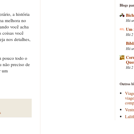
Blogs par
ário, a história
Bich
uma melhora no
Há u
uando você acha
Um 
s coisas você
Há 2
ja nos detalhes,
Bibl
Há u
Coru
m pouco todo o
Que
u não preciso de
Há 2
er um
Outros bl
Viage
viage
comp
Ventr
s
Lalit