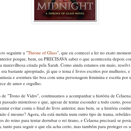
vro seguinte a "
Throne of Glass
", que eu comecei a ler no exato mome
 anterior porque, bem, eu PRECISAVA saber o que aconteceria depois co
ra maravilhosa criada pela Sarah. Como ainda estamos em maio, resolvi
a era bastante apropriado, já que o tema é livros escritos por mulheres, 
fantasia e aventura tão boa com uma personagem feminina e escrita por 
ece de amor e orgulho.
 de "Trono de Vidro", continuamos a acompanhar a história de Celaena
 passado misterioso e que, apesar de tentar esconder a todo custo, pos
entar evitar conta o final do livro anterior, mas bem, se a história conti
, não é mesmo? Agora, ela está metida num outro tipo de trama, rebelde
os do reino para tentar derrubar o rei tirano, e Celaena precisará se pos
, tanto para seguir o que ela acha certo, mas também para proteger os 