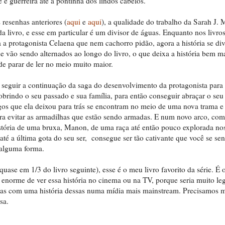
e e guerreira até a pontinha dos lindos cabelos.
 resenhas anteriores (
aqui
e
aqui
), a qualidade do trabalho da Sarah J. 
 livro, e esse em particular é um divisor de águas. Enquanto nos livros
a a protagonista Celaena que nem cachorro pidão, agora a história se di
ue vão sendo alternados ao longo do livro, o que deixa a história bem m
de parar de ler no meio muito maior.
seguir a continuação da saga do desenvolvimento da protagonista para
obrindo o seu passado e sua família, para então conseguir abraçar o seu
os que ela deixou para trás se encontram no meio de uma nova trama e
ara evitar as armadilhas que estão sendo armadas. E num novo arco, co
tória de uma bruxa, Manon, de uma raça até então pouco explorada nos
até a última gota do seu ser, consegue ser tão cativante que você se sen
 alguma forma.
quase em 1/3 do livro seguinte), esse é o meu livro favorito da série. É 
enorme de ver essa história no cinema ou na TV, porque seria muito le
sas com uma história dessas numa mídia mais mainstream. Precisamos m
sa.