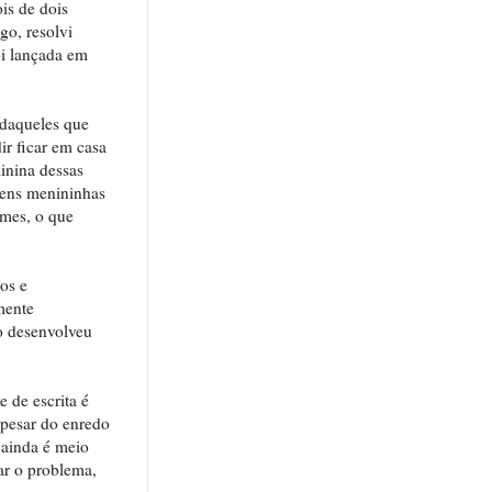
is de dois
go, resolvi
oi lançada em
 daqueles que
ir ficar em casa
inina dessas
gens menininhas
ames, o que
os e
mente
o desenvolveu
 de escrita é
apesar do enredo
e ainda é meio
ar o problema,