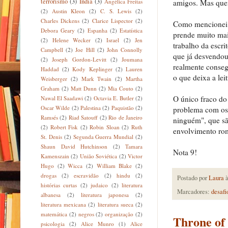
terrorismo
(3)
Índia
(3)
Angélica Freitas
amigos. Mas quem
(2)
Austin Kleon
(2)
C. S. Lewis
(2)
Charles Dickens
(2)
Clarice Lispector
(2)
Como mencionei na
Debora Geary
(2)
Espanha
(2)
Estatística
prende muito mai
(2)
Helene Wecker
(2)
Israel
(2)
Jen
trabalho da escr
Campbell
(2)
Joe Hill
(2)
John Connolly
que já desvendou
(2)
Joseph Gordon-Levitt
(2)
Joumana
realmente conseg
Haddad
(2)
Kody Keplinger
(2)
Lauren
o que deixa a lei
Weisberger
(2)
Mark Twain
(2)
Martha
Graham
(2)
Matt Dunn
(2)
Mia Couto
(2)
O único fraco do
Nawal El Saadawi
(2)
Octavia E. Butler
(2)
Oscar Wilde
(2)
Palestina
(2)
Paquistão
(2)
problema com os 
Ramsés
(2)
Riad Satouff
(2)
Rio de Janeiro
ninguém", que sã
(2)
Robert Fisk
(2)
Robin Sloan
(2)
Ruth
envolvimento rom
St. Denis
(2)
Segunda Guerra Mundial
(2)
Shaun David Hutchinson
(2)
Tamara
Nota 9!
Kamenszain
(2)
União Soviética
(2)
Victor
Hugo
(2)
Wicca
(2)
William Blake
(2)
drogas
(2)
escravidão
(2)
hindu
(2)
Postado por
Laura
histórias curtas
(2)
judaico
(2)
literatura
Marcadores:
desafi
albanesa
(2)
literatura japonesa
(2)
literatura mexicana
(2)
literatura sueca
(2)
matemática
(2)
negros
(2)
organização
(2)
Throne of 
psicologia
(2)
Alice Munro
(1)
Alice